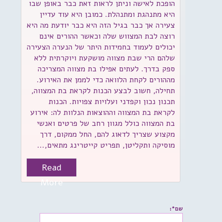
הופכת לאישה וניתן לראות זאת כבר באופן שבו
היא מתנהגת ומתנהלת. כמובן היא עוד עדיין
צעירה אך כבר בגיל הזה היא כבר יודעת מה היא
רוצה לבת המצווש שלה וכאשר ההורים אינם
יכולים לעמוד בחמידות היתר של הנערה הצעירה
שלהם הרי שבת מצווה מושקעת ויוקרתית ללא
ספק בדרך. לעתים אפילו בת מצווה המצריכה
מההורים לקחת הלוואה כדי לממן את האירוע.
תחילה, חשוב לבצע הכנות לקראת בת המצווה,
תכנון נכון וקפדני ועלויות צפויות. הכנות
לקראת בת המצווה וההוצאות הנלוות לה: אירוע
בת המצווה כולל מגוון רחב של פרטים ואנשי
מקצוע שצריך לדאוג להם, החל ממקום, דרך
מוסיקה ותקליטן, תפריט קייטרינג מתאים,...
Read
More
שם*: