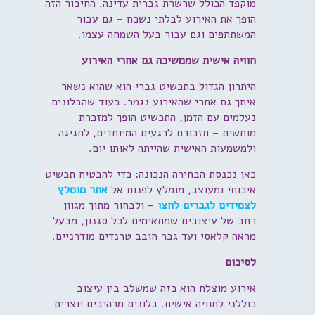
מוקפד הכולל שרשרת גברית עדינה. החיבור הזה
הופך את האירוע לבלתי נשכח – גם עבור
המשתתפים וגם עבור בעל השמחה עצמו.
חוויה אישית שממשיכה גם אחרי האירוע
היתרון הגדול בתכשיט גברי הוא שהוא נשאר
איתך גם אחרי שהאירוע נגמר. בעוד שהבלונים
נעלמים עם הזמן, התכשיט הופך למזכרת
מוחשית – תזכורת לרגעים המיוחדים, לחגיגה
ולמשמעות האישית שהייתה לאותו יום.
כאן נכנסת הבחירה הנכונה: כדי להבטיח תכשיט
איכותי ומעוצב, מומלץ לפנות אל
אתר מומלץ
לצמידים לגברים לחצו
– ולבחור מתוך מגוון
רחב של עיצובים שמתאימים לכל סגנון, מבעל
מראה קלאסי ועד גבר חובב טרנדים מודרניים.
לסיכום
אירוע מוצלח הוא כזה שמשלב בין עיצוב
כוללני לחוויה אישית. בלונים מרהיבים יוצרים