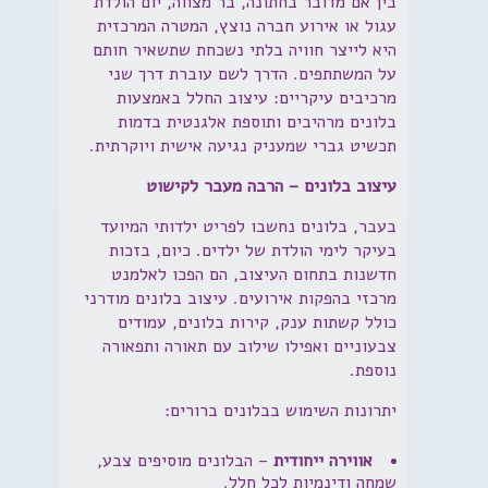
בין אם מדובר בחתונה, בר מצווה, יום הולדת
עגול או אירוע חברה נוצץ, המטרה המרכזית
היא לייצר חוויה בלתי נשכחת שתשאיר חותם
על המשתתפים. הדרך לשם עוברת דרך שני
מרכיבים עיקריים: עיצוב החלל באמצעות
בלונים מרהיבים ותוספת אלגנטית בדמות
תכשיט גברי שמעניק נגיעה אישית ויוקרתית.
עיצוב בלונים – הרבה מעבר לקישוט
בעבר, בלונים נחשבו לפריט ילדותי המיועד
בעיקר לימי הולדת של ילדים. כיום, בזכות
חדשנות בתחום העיצוב, הם הפכו לאלמנט
מרכזי בהפקות אירועים. עיצוב בלונים מודרני
כולל קשתות ענק, קירות בלונים, עמודים
צבעוניים ואפילו שילוב עם תאורה ותפאורה
נוספת.
יתרונות השימוש בבלונים ברורים:
אווירה ייחודית
– הבלונים מוסיפים צבע,
שמחה ודינמיות לכל חלל.