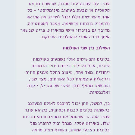
צמיד עור עם נגיעות מתכת, שרשרת גורמט
קלאסית או טבעת בעיצוב מינימליסטי – כל
אחד מהפריטים הללו יכול לשדרג את המראה
ולהעניק נוכחות מרשימה. מעבר לאסתטיקה,
מדובר גם בזיכרון אישי מהאירוע, פריט שנשאר
איתך הרבה אחרי שהבלונים התרוקנו.
השילוב בין שני העולמות
בלונים ותכשיטים אולי נשמעים כעולמות
שונים, אבל השילוב ביניהם יוצר הרמוניה
ייחודית. מצד אחד, עיצוב החלל מעניק חוויה
ויזואלית עוצמתית לכל האורחים. מצד שני,
התכשיט מוסיף רובד אישי של סטייל, יוקרה
ואלגנטיות.
כך, למשל, חתן יכול להיכנס לאולם המעוצב
בקשתות בלונים לבנות וכסופות, כשהוא עונד
צמיד אלגנטי שמסמל את המחויבות והייחודיות
שלו. באירוע עסקי, מנהל יכול להופיע מול
בלונים בצבעי המותג, כשהוא מציג מראה