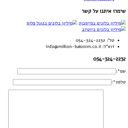
שימרו איתנו על קשר
טל': 054-324-2232
דוא"ל: Info@million-balonim.co.il
054-324-2232
שם*:
טלפון*: