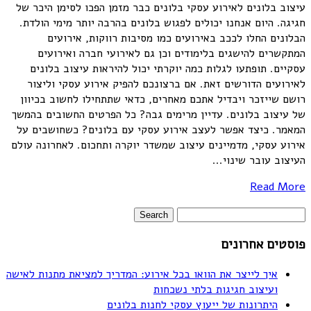
עיצוב בלונים לאירוע עסקי בלונים כבר מזמן הפכו לסימן היכר של
חגיגה. היום אנחנו יכולים לפגוש בלונים בהרבה יותר מימי הולדת.
הבלונים החלו לככב באירועים כמו מסיבות רווקות, אירועים
המתקשרים להישגים בלימודים וכן גם לאירועי חברה ואירועים
עסקיים. תופתעו לגלות כמה יוקרתי יכול להיראות עיצוב בלונים
לאירועים הדורשים זאת. אם ברצונכם להפיק אירוע עסקי וליצור
רושם שייזכר ויבדיל אתכם מאחרים, כדאי שתתחילו לחשוב בכיוון
של עיצוב בלונים. עדיין מרימים גבה? כל הפרטים החשובים בהמשך
המאמר. כיצד אפשר לעצב אירוע עסקי עם בלונים? כשחושבים על
אירוע עסקי, מדמיינים עיצוב שמשדר יוקרה ותחכום. לאחרונה עולם
העיצוב עובר שינוי...
Read More
פוסטים אחרונים
איך לייצר את הוואו בכל אירוע: המדריך למציאת מתנות לאישה
ועיצוב חגיגות בלתי נשכחות
היתרונות של ייעוץ עסקי לחנות בלונים