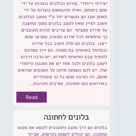
יצירתי וייחודי. צורות הבלונים נוצרות על ידי
אופן ניפוחם, ואילו הדוגמאות נוצרות על ידי
האופן שבו הם נקשרים יחד ע״י מעצב הבלונים.
חשוב לציין שאין לעצב בלונים מתוך מחשבה
על אירוע ספציפי. הם צריכים להיות מעוצבים
כך שיתאימו לכל אירוע ומוטיב שתרצו שהם
ייצגו. בלונים הם חלק חשוב בכל אירוע
ובמיוחד במועדון בת מצווה. הם דרך מצוינת
להוסיף צבע ואישיות לאירוע. יש הרבה דרכים
לעצב בלונים ולכל אחד יש את הסגנון הייחודי
שלו. יש להם השפעה חזקה על האנשים שרואים
אותם, וזו הסיבה שהם כל כך פופולריים
באירועים כמו חתונות, מסיבות וחגיגות...
Read
More
בלונים לחתונה
בלונים הם דרך מהנה וחסכונית לקשט את מקום
החתונה. הם יכולים לשמש כקישוט, אביזר