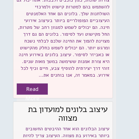
צורות שונות, כגון כוכבים ולבבות. אתה יכול גם
להשתמש בהם למטרות קישוט ולמרכזי
השולחנות שלך. בלונים הם אחד האלמנטים
העיצוביים הפופולריים ביותר בעיצוב אירועי
חינה. הם יכולים לשמש למגוון רחב של מטרות,
החל מקישוט ועד לסיפור. בלונים הם גם דרך
מצוינת להפוך את החינה שלכם לבלתי נשכח
ומרגש יותר. הם יכולים לשמש כחלק מהקישוט
או כאביזר לסיפור. עיצוב בלונים באירוע חינה
היא צורת אמנות ששימשה במשך מאות שנים.
זוהי דרך יצירתית להוסיף צבע, חיים וכיף לכל
אירוע. במאמר זה, אנו בוחנים את...
Read
More
עיצוב בלונים למועדון בת
מצווה
עיצוב הבלונים הוא אחד ההיבטים החשובים
ביותר באירוע בת מצווה. העיצוב צריך להיות