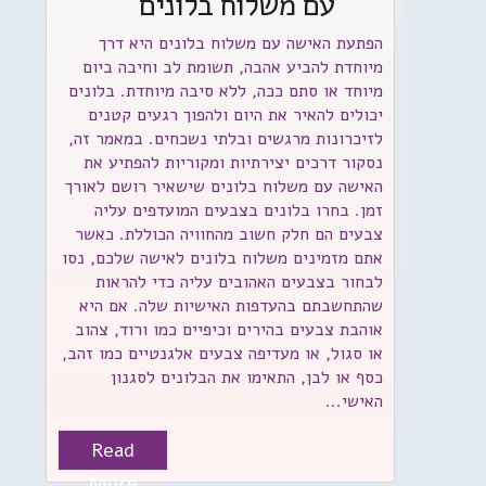
עם משלוח בלונים
הפתעת האישה עם משלוח בלונים היא דרך
מיוחדת להביע אהבה, תשומת לב וחיבה ביום
מיוחד או סתם ככה, ללא סיבה מיוחדת. בלונים
יכולים להאיר את היום ולהפוך רגעים קטנים
לזיכרונות מרגשים ובלתי נשכחים. במאמר זה,
נסקור דרכים יצירתיות ומקוריות להפתיע את
האישה עם משלוח בלונים שישאיר רושם לאורך
זמן. בחרו בלונים בצבעים המועדפים עליה
צבעים הם חלק חשוב מהחוויה הכוללת. כאשר
אתם מזמינים משלוח בלונים לאישה שלכם, נסו
לבחור בצבעים האהובים עליה כדי להראות
שהתחשבתם בהעדפות האישיות שלה. אם היא
אוהבת צבעים בהירים וכיפיים כמו ורוד, צהוב
או סגול, או מעדיפה צבעים אלגנטיים כמו זהב,
כסף או לבן, התאימו את הבלונים לסגנון
האישי...
Read
More