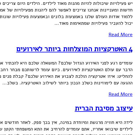
יש פעילויות שיכולות להיות מהנות מאוד לילדים. הילדים היום צריכים ס
חדשות ומעניינות אנחנו צריכים לאפשר להם ליהנות מפעילויות של אמן
ללמוד אודות העולם שלנו באמצעות בלונים ובאמצעות פעילויות שונות 
יכול להעביר פעילויות שמתאימות מאוד...
Read More
4 האטרקציות המוצלחות ביותר לאירועים
עומדים רגע לפני האירוע הגדול שלכם? המשאלה שלכם היא להכתיר את
הדבר עם עולם האטרקציות לאירועים. כיום עומד לרשותכם מבחר רחב ו
להחליט: איזו אטרקציה הולכת לצבוע את האירוע שלכם? קבלת פנים מ
ההגעה עם לימוזינות כשלב הנכון ביותר לשילוב האטרקציה. בשלב...
Read More
עיצוב מסיבת הברית
לידה היא חוויה מרגשת ומיוחדת במינה, אין בכך ספק. לאחר חודשים 
לילדים שיבואו אחריו, אתם עומדים להרחיב את התא המשפחתי הקטן ש