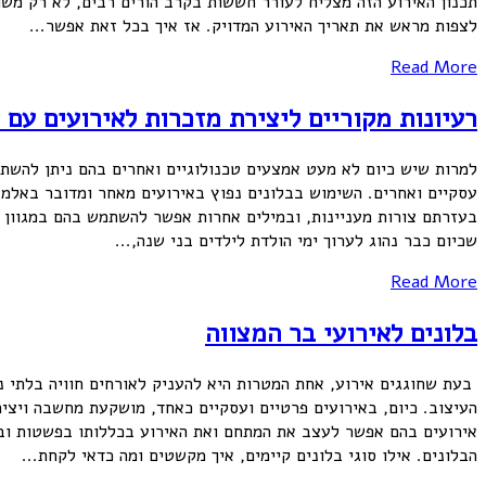
תכנון האירוע הזה מצליח לעורר חששות בקרב הורים רבים, לא רק משו
לצפות מראש את תאריך האירוע המדויק. אז איך בכל זאת אפשר...
Read More
רעיונות מקוריים ליצירת מזכרות לאירועים עם ב
למרות שיש כיום לא מעט אמצעים טכנולוגיים ואחרים בהם ניתן להשתמש
עסקיים ואחרים. השימוש בבלונים נפוץ באירועים מאחר ומדובר באלמנט 
בעזרתם צורות מעניינות, ובמילים אחרות אפשר להשתמש בהם במגוון או
שכיום כבר נהוג לערוך ימי הולדת לילדים בני שנה,...
Read More
בלונים לאירועי בר המצווה
בעת שחוגגים אירוע, אחת המטרות היא להעניק לאורחים חוויה בלתי 
העיצוב. כיום, באירועים פרטיים ועסקיים כאחד, מושקעת מחשבה ויציר
אירועים בהם אפשר לעצב את המתחם ואת האירוע בכללותו בפשטות ובמח
הבלונים. אילו סוגי בלונים קיימים, איך מקשטים ומה כדאי לקחת...