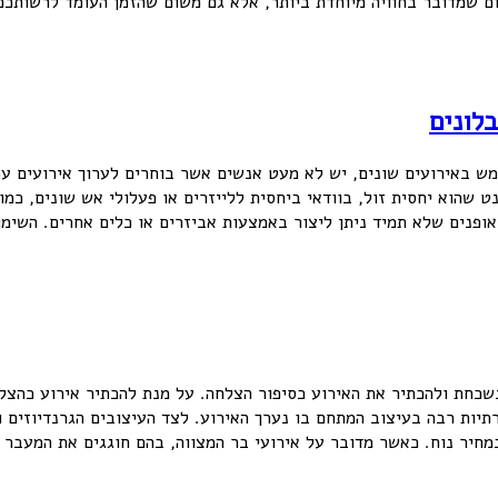
ם שמדובר בחוויה מיוחדת ביותר, אלא גם משום שהזמן העומד לרשותכם 
לונים
 באירועים שונים, יש לא מעט אנשים אשר בוחרים לערוך אירועים עם בל
שהוא יחסית זול, בוודאי ביחסית ללייזרים או פעלולי אש שונים, כמו 
פנים שלא תמיד ניתן ליצור באמצעות אביזרים או כלים אחרים. השימוש
נשכחת ולהכתיר את האירוע כסיפור הצלחה. על מנת להכתיר אירוע כהצ
תיות רבה בעיצוב המתחם בו נערך האירוע. לצד העיצובים הגרנדיוזים 
יר נוח. כאשר מדובר על אירועי בר המצווה, בהם חוגגים את המעבר מ