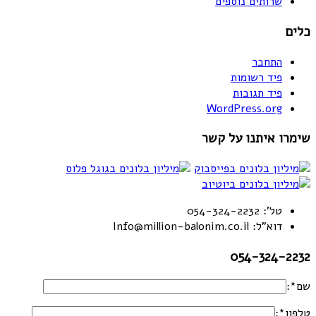
שרותים נוספים
כלים
התחבר
פיד רשומות
פיד תגובות
WordPress.org
שימרו איתנו על קשר
טל': 054-324-2232
דוא"ל: Info@million-balonim.co.il
054-324-2232
שם*:
טלפון*: