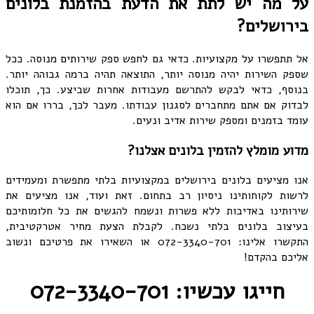
על מה יש לתת את הדעת בהזמנת בלונים
בירושלים?
אל תתפשרו על מקצועיות. כדאי גם לחפש ספק שירותים מנוסה. ככל
שספק השירות יהיה מנוסה יותר, התוצאה תהיה ברמה גבוהה יותר.
בנוסף, כדאי לבקש להתרשם מעבודות אחרות שביצע. כך, תוכלו
לבדוק אם אתם מתחברים לסגנון עבודתו. מעבר לכך, בררו אם הוא
עומד בזמנים ומספק שירות אדיב ונעים.
מדוע מומלץ להזמין בלונים אצלנו?
אנו מציעים בלונים בירושלים במקצועיות בלתי מתפשרת ומעמידים
לרשות לקוחותינו ניסיון רב בתחום. זאת ועוד, אנו מציעים את
שירותינו באדיבות ללא פשרות ונשמח להגשים את כל חלומותיכם
בעיצוב בלונים בלתי נשכח. לקבלת הצעת מחיר אטרקטיבית,
התקשרו אלינו: 072-3340-701 או השאירו את פרטיכם ונשוב
אליכם בהקדם!
חייגו עכשיו: 072-3340-701