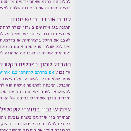
לבלונים? ברגע שאתם יודעים מי אתם ו
רוצים ולתרגם את הרצונות שלכם למצי
לגנים אורבניים יש יתרון
חתונה בגן אירועים בשרון יכולה להיות
אירועים בסגנון עירוני יש סטייל משלה
לעצב את החלל ביצירתיות או בדרמטיו
פיס לכל שולחן או להציב אותם בכניס
יצירתיים אחרים שיהפכו את החתונה ליו
ההבדל טמון בפרטים הקטנים
אז נכון,
אם בחרתם להתחתן בגן אירועי
אומר שלא תוכלו להשפיע על העיצוב,
ההבדל. המפתח להתאמה אישית הוא להב
לחשוש או לפחד. יצירת מרחב עם הצבע
ומרהיב בדרך שתיחרט בליבם של האורח
שימוש נכון במוצרי טקסטיל
הבחירה בגן אירועים בשרון נובעת מהר
בלונים לחלל יכולה לפגוע במידת היוק
ברצונכם לעדן את העיצוב ולהפוך אותו