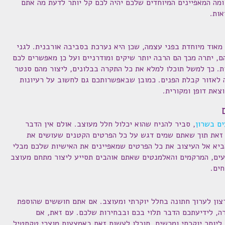
מה המאפיינים המיוחדים שלכם יהיה לכם קל יותר לדעת מה אתם
אות.
 מאוד מיוחדת בפני עצמה, שכן היא נערכת בסביבה אורבנית. לגני
ם, יתרה מכך הם הרבה יותר שיקים ומודרניים ועל כן מאפשרים לכם
ת. כך למשל תוכלו למלא את כל התקרה בבלונים, ליצור מהם סנטר
ה לאזור קבלת הפנים. כמובן שבאפשרותכם גם לחשוב על רעיונות
צאת דופן ומקורית.
ם בשרון
, סביר להניח שהוא יכלול חלל מעוצב. אולם אין הדבר
 זאת תוך שאתם שמים דגש על כל הפרטים הקטנים שעושים את
יא אל העיצוב את כל הפרטים שמאפיינים את האישיות שלכם מבלי
ים, המרקמים והאלמנטים שאתם אוהבים תסייע ליצור מתחם מעוצב
ים.
צון לערוך חתונה בחלל יוקרתי ומעוצב. אם אתם חוששים שהוספת
רה, לידיעתכם הדבר תלוי בכם ובבחירות שלכם. עם זאת, אם
 ליותר יוקרתי ומרשים, תוכלו לעשות זאת באמצעות מוצרי טקסטיל