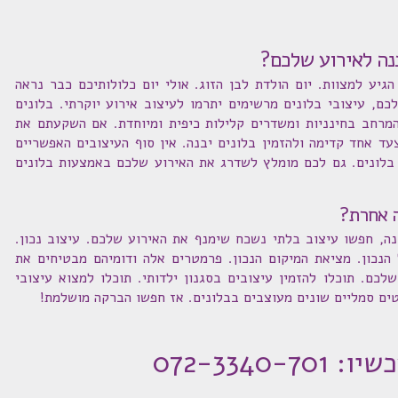
בנה לאירוע שלכם?
יע למצוות. יום הולדת לבן הזוג. אולי יום כלולותיכם כבר נראה
כם, עיצובי בלונים מרשימים יתרמו לעיצוב אירוע יוקרתי. בלונים
המרחב בחינניות ומשדרים קלילות כיפית ומיוחדת. אם השקעתם את
ד אחד קדימה ולהזמין בלונים יבנה. אין סוף העיצובים האפשריים
לונים. גם לכם מומלץ לשדרג את האירוע שלכם באמצעות בלונים
ה אחרת?
ה, חפשו עיצוב בלתי נשכח שימנף את האירוע שלכם. עיצוב נכון.
הנכון. מציאת המיקום הנכון. פרמטרים אלה ודומיהם מבטיחים את
לכם. תוכלו להזמין עיצובים בסגנון ילדותי. תוכלו למצוא עיצובי
טים סמליים שונים מעוצבים בבלונים. אז חפשו הברקה מושלמת!
072-3340-70