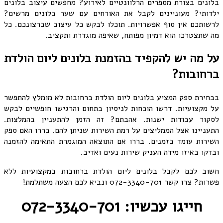
בלונים בצורת מספרים הרלוונטיים לאירוע? מחפשים עיצוב בלונים
ילדותי? מעוניינים לקבל את האורחים עם שער בלונים מרשים?
לרשותכם אין סוף אפשרויות. תוכלו לבקש כל עיצוב שברצונכם. כל
מה שתצטרכו הוא דמיון מפותח, שאיפה מוגדרת ותקציב.
על מה יש להקפיד בהזמנת בלונים ליום הולדת
ברחובות?
בבחירת ספק המציע בלונים ליום הולדת ברחובות לא מומלץ להתפשר
על מקצועיות. דרשו הוכחות לניסיון בתחום והרגישו חופשיים לבקש
לסקור עבודות ישנות. אהבתם? זה הזמן להתעניין בהמלצות.
התעניינו אצל הממליצים על רמת השירות שניתן להם. בררו האם ספק
השירות עומד בזמנים. בררו אם התוצאה המוגמרת התאימה להזמנה
ובדקו באיזו מידה העניק שירות נעים ואדיב.
חשוב לכם לקבל בלונים ליום הולדת ברחובות במקצועיות ללא
פשרות? צרו קשר 072-3340-701 ונביא לכם הצעה משתלמת!
חייגו עכשיו: 072-3340-701