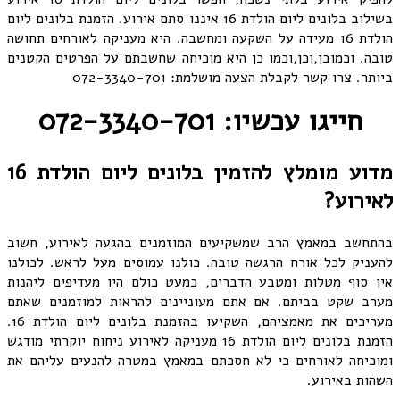
בשילוב בלונים ליום הולדת 16 איננו סתם אירוע. הזמנת בלונים ליום
הולדת 16 מעידה על השקעה ומחשבה. היא מעניקה לאורחים תחושה
טובה. וכמובן,וכן,וכמו כן היא מוכיחה שחשבתם על הפרטים הקטנים
ביותר. צרו קשר לקבלת הצעה מושלמת: 072-3340-701
חייגו עכשיו: 072-3340-701
מדוע מומלץ להזמין בלונים ליום הולדת 16
לאירוע?
בהתחשב במאמץ הרב שמשקיעים המוזמנים בהגעה לאירוע, חשוב
להעניק לכל אורח הרגשה טובה. כולנו עמוסים מעל לראש. לכולנו
אין סוף מטלות ומטבע הדברים, כמעט כולם היו מעדיפים ליהנות
מערב שקט בביתם. אם אתם מעוניינים להראות למוזמנים שאתם
מעריכים את מאמציהם, השקיעו בהזמנת בלונים ליום הולדת 16.
הזמנת בלונים ליום הולדת 16 מעניקה לאירוע ניחוח יוקרתי מודגש
ומוכיחה לאורחים כי לא חסכתם במאמץ במטרה להנעים עליהם את
השהות באירוע.