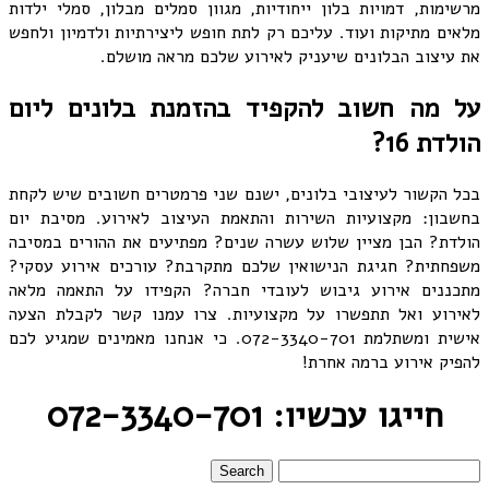
מרשימות, דמויות בלון ייחודיות, מגוון סמלים מבלון, סמלי ילדות
מלאים מתיקות ועוד. עליכם רק לתת חופש ליצירתיות ולדמיון ולחפש
את עיצוב הבלונים שיעניק לאירוע שלכם מראה מושלם.
על מה חשוב להקפיד בהזמנת בלונים ליום
הולדת 16?
בכל הקשור לעיצובי בלונים, ישנם שני פרמטרים חשובים שיש לקחת
בחשבון: מקצועיות השירות והתאמת העיצוב לאירוע. מסיבת יום
הולדת? הבן מציין שלוש עשרה שנים? מפתיעים את ההורים במסיבה
משפחתית? חגיגת הנישואין שלכם מתקרבת? עורכים אירוע עסקי?
מתכננים אירוע גיבוש לעובדי חברה? הקפידו על התאמה מלאה
לאירוע ואל תתפשרו על מקצועיות. צרו עמנו קשר לקבלת הצעה
אישית ומשתלמת 072-3340-701. כי אנחנו מאמינים שמגיע לכם
להפיק אירוע ברמה אחרת!
חייגו עכשיו: 072-3340-701