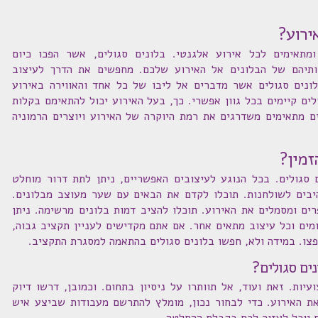
ירוע?
ומתאימים לכל אירוע אלגנטי. בלונים סגולים, אשר הפכו כיום
נותיהם של הבלונים אל האירוע שלכם. מחפשים את הדרך לעיצוב
לונים סגולים אשר מדברים אל ליבו של כל אחד והאווירה באירוע
לים קיימים בכל גוון אפשרי. כך, בעל האירוע יכול להתאימם בקלות
ים מתאימים משדרגים את רמת היוקרה של האירוע ויוצרים הרמוניה
זמין?
 סגולים. בכל הנוגע לעיצובים האפשריים, ניתן לתת דרור מוחלט
רהיבים לשולחנות. תוכלו לקדם את הבאים עם שער מעוצב מבלונים.
רים ומסמלים את האירוע. תוכלו להציב דמות בלונים מרשימה. ניתן
ומים וכל עיצוב מתאים אחר. אם אתם מקדישים לעניין תקציב גבוה,
פצו. במידה ולא, חפשו בלונים סגולים בהתאמה למסגרת התקציב.
ים סגולים?
יות. זאת ועוד, אל תוותרו על ניסיון בתחום. וכמובן, דרשו דיוק
את האירוע. כדי לבחור נכון, מומלץ להתרשם מעבודות שביצע איש