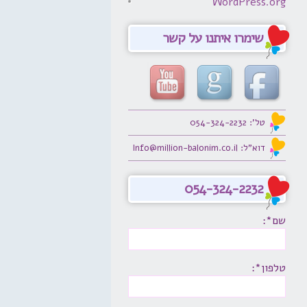
WordPress.org
שימרו איתנו על קשר
טל': 054-324-2232
דוא"ל: Info@million-balonim.co.il
054-324-2232
שם*:
טלפון*: