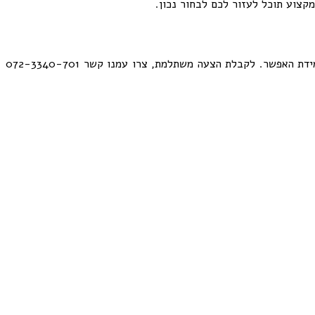
קצוע תוכל לעזור לכם לבחור נכון.
אצלנו תמצאו מקצועיות בלתי מתפשרת ועמידה מלאה בזמנים. בנוסף, אנו מזמינים אתכם לפרוש כל חלום ומתחייבים להגשמת חלומותיכם במידת האפשר. לקבלת הצעה משתלמת, צרו עמנו קשר 072-3340-701