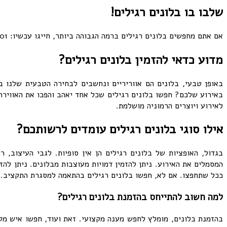
שלבו בו בלונים רגילים!
אם אתם מחפשים בלונים רגילים ברמה הגבוהה ביותר, חייגו עכשיו: 072-3340-701 או השאירו פרטים ונחזור אליכם עם הצעה אטרקטיבית!
מדוע כדאי להזמין בלונים רגילים?
באופן טבעי, בלונים הם אווריריים ונחשבים לבחירה הטבעית שלנו ב
באירוע שלכם? חפשו בלונים רגילים שכל אחד יאהב והפכו את האווירה ל
לאירוע ויוצרים הרמוניה מושלמת.
אילו סוגי בלונים רגילים עומדים לרשותכם?
בגדול, האופציות של בלונים רגילים הן אין סופיות. לגבי העיצוב, 
המסמלים את האירוע. ניתן להזמין דמויות מעוצבות מבלונים. ניתן להז
ככל שתחפצו. אם לא, חפשו בלונים רגילים בהתאמה למסגרת התקציב.
למה חשוב להתייחס בהזמנת בלונים רגילים?
בהזמנת בלונים, מומלץ לחפש מענה מקצועי. זאת ועוד, חפשו איש מקצ