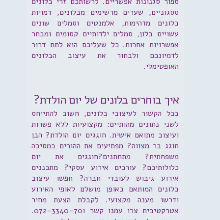
ספור סגנונות אפשריים. לרשותכם זרי בלונים
ססגוניים, שערים מרשימים מבלונים, דמויות
בלונים מדהימות, אלמנטים וסמלים שונים
עשויים בלון, סמלים ילדותיים קסומים ומבחר
אפשרויות אחרות. כל שעליכם הוא לתת דרור
לדמיונכם ולבחור את עיצוב הבלונים
האופטימלי.
איך בוחרים בלונים של יום הולדת?
בכל הקשור לעיצובי בלונים, חשוב להתייחס
לשני נתונים מהותיים: מקצועיות ללא פשרות
ועיצוב מתואם אישית. חוגגים יום הולדת? הבן
חוגג בר מצווה? מפתיעים את ההורים במסיבה
משפחתית? מתחתנים?חוגגים את יום
כלולותיכם? עורכים אירוע עסקי? מתכננים
אירוע גיבוש לעובדי חברה? חפשו עיצוב
בלונים המותאם באופן מושלם לאופי האירוע
ודרשו מענה מקצועי. לקבלת הצעת מחיר
אטרקטיבית צרו עמנו קשר 072-3340-701.