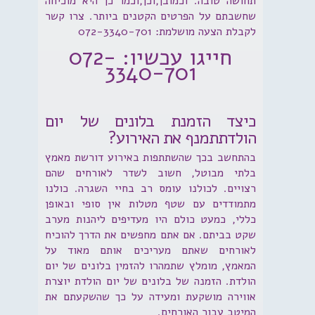
תחושה טובה. וכמובן,וכן,וכמו כן היא מוכיחה
שחשבתם על הפרטים הקטנים ביותר. צרו קשר
לקבלת הצעה מושלמת: 072-3340-701
חייגו עכשיו: 072-
3340-701
כיצד הזמנת בלונים של יום
הולדתתמנף את האירוע?
בהתחשב בכך שהשתתפות באירוע דורשת מאמץ
בלתי מבוטל, חשוב לשדר לאורחים שהם
רצויים. לכולנו עומס רב בחיי השגרה. כולנו
מתמודדים עם שטף מטלות אין סופי ובאופן
כללי, כמעט כולם היו מעדיפים ליהנות מערב
שקט בביתם. אם אתם מחפשים את הדרך להוכיח
לאורחים שאתם מעריכים אותם מאוד על
המאמץ, מומלץ שתמהרו להזמין בלונים של יום
הולדת. הזמנה של בלונים של יום הולדת יוצרת
אווירה מושקעת ומעידה על כך שהשקעתם את
המיטב עבור האורחים.