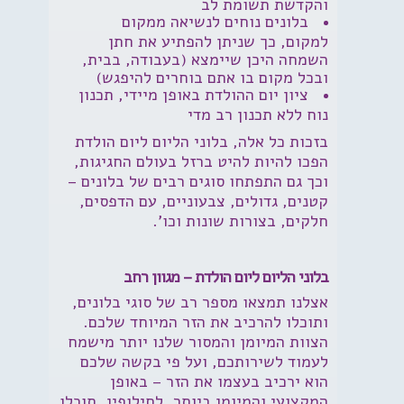
והקדשת תשומת לב
בלונים נוחים לנשיאה ממקום
למקום, כך שניתן להפתיע את חתן
השמחה היכן שיימצא (בעבודה, בבית,
ובכל מקום בו אתם בוחרים להיפגש)
ציון יום ההולדת באופן מיידי, תכנון
נוח ללא תכנון רב מדי
בזכות כל אלה, בלוני הליום ליום הולדת
הפכו להיות להיט ברזל בעולם החגיגות,
וכך גם התפתחו סוגים רבים של בלונים –
קטנים, גדולים, צבעוניים, עם הדפסים,
חלקים, בצורות שונות וכו'.
בלוני הליום ליום הולדת – מגוון רחב
אצלנו תמצאו מספר רב של סוגי בלונים,
ותוכלו להרכיב את הזר המיוחד שלכם.
הצוות המיומן והמסור שלנו יותר מישמח
לעמוד לשירותכם, ועל פי בקשה שלכם
הוא ירכיב בעצמו את הזר – באופן
המקצועי והמיומן ביותר. לחילופין, תוכלו