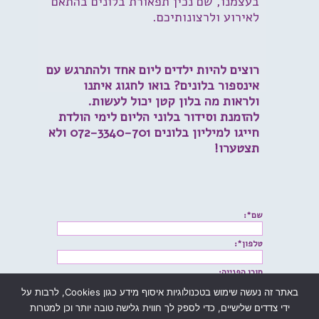
בעצמנו, שם נכין תפאורת בלונים בהתאם
לאירוע ולרצונותיכם.
רוצים להיות ילדים ליום אחד ולהתרגש עם
אינספור בלונים? בואו לחגוג איתנו
ולראות מה בלון קטן יכול לעשות.
להזמנת וסידור בלוני הליום לימי הולדת
חייגו למיליון בלונים
072-3340-701
ולא
תצטערו!
שם*:
טלפון*:
תוכן הפנייה:
באתר זה נעשה שימוש בטכנולוגיות איסוף מידע כגון Cookies, לרבות על
ידי צדדים שלישיים, כדי לספק לך חווית גלישה טובה יותר וכן למטרות