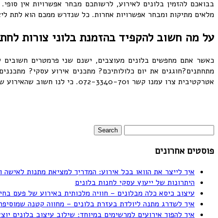
בבואכם להזמין בלונים לאירוע, לרשותכם מבחר אפשרויות אין סופי. 
מלאים מתיקות ומבחר אפשרויות אחרות. כל שנדרש ממכם הוא לתת ליצ
על מה חשוב להקפיד בהזמנת בלוני צורות לחתו
כאשר אתם מחפשים בלונים מעוצבים, ישנם שני פרמטרים חשובים שי
מתחתנים?חוגגים את יום כלולותיכם? מתכנים אירוע עסקי? מתכננים 
אטרקטיבית צרו עמנו קשר 072-3340-701. כי לנו חשוב שהאירוע שלכם יהיה בלתי נשכח!
פוסטים אחרונים
איך לייצר את הוואו בכל אירוע: המדריך למציאת מתנות לאישה ו
היתרונות של ייעוץ עסקי לחנות בלונים
עיצוב כיסא כלה מבלונים – חוויה מלכותית באירוע של פעם בחי
איך לשדרג מתנה ליולדת בעזרת בלונים – מחווה קטנה שמוסיפה
איך להפוך אירועים למרשימים במיוחד: שילוב עיצוב בלונים יוצ