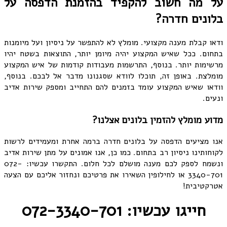
על מה חשוב להקפיד בהזמנת הדפסה על
בלונים חדרה?
ודאו קבלת מענה מקצועי. מומלץ לא להתפשר על ניסיון ועל מיומנות
בתחום. ככל שאיש המקצוע יהיה מיומן יותר, התוצאות בשטח יהיו
מרשימות יותר. בנוסף, התרשמות מעבודות קודמות של איש המקצוע
מומלצת. באופן זה, תוכלו לוודא שסגנונו מדבר אל לבכם. בנוסף,
וודאו שאיש המקצוע עומד בזמנים להם התחייב ומספק שירות אדיב
ונעים.
מדוע מומלץ להזמין בלונים אצלנו?
אנו מציעים הדפסה על בלונים חדרה ברמה אחרת ומעמידים לרשות
לקוחותינו ניסיון רב בתחום. כמו כן, אנו אמונים על מתן שירות אדיב
ונשמח לספק לכם מענה מושלם לכל חלום. התקשרו עכשיו: 072-
3340-701 או לחילופין השאירו את פרטיכם ונחזור אליכם עם הצעה
אטרקטיבית!
חייגו עכשיו: 072-3340-701