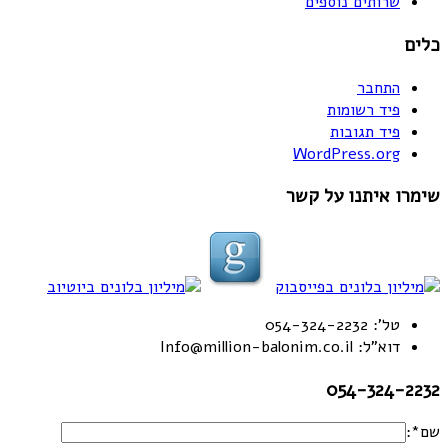
שרותים נוספים
כלים
התחבר
פיד רשומות
פיד תגובות
WordPress.org
שימרו איתנו על קשר
טל': 054-324-2232
דוא"ל: Info@million-balonim.co.il
054-324-2232
שם*: