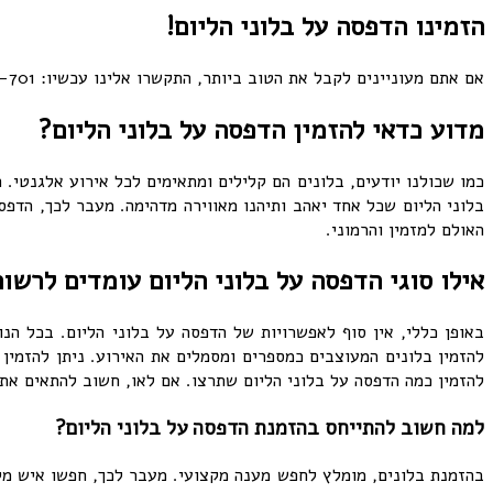
הזמינו הדפסה על בלוני הליום!
אם אתם מעוניינים לקבל את הטוב ביותר, התקשרו אלינו עכשיו: 072-3340-701 או השאירו את פרטיכם ונשוב אליכם בהקדם!
מדוע כדאי להזמין הדפסה על בלוני הליום?
כמו שכולנו יודעים, בלונים הם קלילים ומתאימים לכל אירוע אלגנטי
בלוני הליום שכל אחד יאהב ותיהנו מאווירה מדהימה. מעבר לכך, הדפס
האולם למזמין והרמוני.
אילו סוגי הדפסה על בלוני הליום עומדים לרשו
באופן כללי, אין סוף לאפשרויות של הדפסה על בלוני הליום. בכל הנ
להזמין בלונים המעוצבים כמספרים ומסמלים את האירוע. ניתן להזמין 
להזמין כמה הדפסה על בלוני הליום שתרצו. אם לאו, חשוב להתאים את 
למה חשוב להתייחס בהזמנת הדפסה על בלוני הליום?
בהזמנת בלונים, מומלץ לחפש מענה מקצועי. מעבר לכך, חפשו איש מקצ