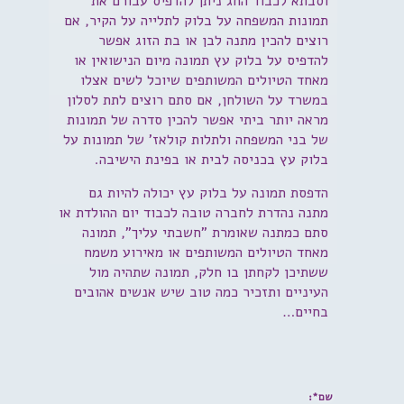
וסבתא לכבוד החג ניתן להדפיס עבורם את
תמונות המשפחה על בלוק לתלייה על הקיר, אם
רוצים להכין מתנה לבן או בת הזוג אפשר
להדפיס על בלוק עץ תמונה מיום הנישואין או
מאחד הטיולים המשותפים שיוכל לשים אצלו
במשרד על השולחן, אם סתם רוצים לתת לסלון
מראה יותר ביתי אפשר להכין סדרה של תמונות
של בני המשפחה ולתלות קולאז' של תמונות על
בלוק עץ בכניסה לבית או בפינת הישיבה.
הדפסת תמונה על בלוק עץ יכולה להיות גם
מתנה נהדרת לחברה טובה לכבוד יום ההולדת או
סתם כמתנה שאומרת "חשבתי עליך", תמונה
מאחד הטיולים המשותפים או מאירוע משמח
ששתיכן לקחתן בו חלק, תמונה שתהיה מול
העיניים ותזכיר כמה טוב שיש אנשים אהובים
בחיים…
שם*: