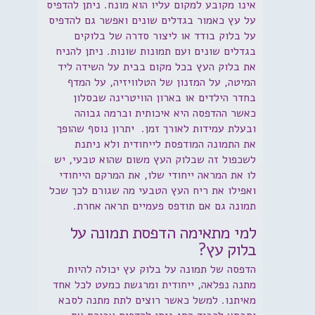
אינו מקובע למקום עליו הוא מונח. ניתן להדפיס
על עץ כאמור בגדלים שונים ואפשר גם להדפיס
על בלוק בודד או ליצור סדרה של בלוקים
בגדלים שונים ועם תמונות שונות. ניתן להניח
את בלוק העץ בכל מקום בבית על השידה ליד
המיטה, על המזנון של הטלוויזיה, על המדף
בחדר הילדים או בארון הוויטרינה שבסלון
כאשר ההדפסה היא איכותית וברמה גבוהה
ובעלת עמידות לאורך זמן. יתרון נוסף שהופך
את התמונה המודפסת לייחודית ולא ניתנת
לשכפול זה שבלוק העץ משום שהוא טבעי, יש
לו את המראה ייחודי שלו, את המרקם הייחודי
ואפילו את ריח העץ הטבעי מה שגורם לכך שכל
תמונה גם אם תודפס פעמיים תראה אחרת.
למי מתאימה הדפסת תמונה על
בלוק עץ?
הדפסה של תמונה על בלוק עץ יכולה להיות
מתנה נפלאה, ייחודית ומרגשת כמעט לכל אחד
מאיתנו. למשל כאשר רוצים לתת מתנה לסבא