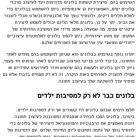
השימוש בהם. מיצירת קשתות בלונים מדהימות ועד לעיצוב מרכזי
בלונים יפים, האפשרויות הן אינסופיות. ניתן להשתמש בבלונים כדי
למלא חללים ריקים, ולהוסיף נופך של אלגנטיות וכשרון מבלי לשבור
את הכיס. יתר על כן, בלונים מלאי הליום יכולים לשמש ליצירת
עיטורים צפים, מה שמעלה באופן מיידי את המשיכה החזותית של
המקום. עם מעט יצירתיות, ניתן להפוך בלונים לאלמנטים עיצוביים
ייחודיים ומושכי עין שירשימו את האורחים שלכם.
יתרון נוסף בשימוש בבלונים הוא שניתן להשתמש בהם מחדש לאחר
החתונה. בניגוד לרוב פריטי העיצוב שנזרקים לאחר שימוש חד פעמי,
ניתן לרוקן בלונים ולעשות בהם שימוש חוזר לאירועים עתידיים או
אפילו להעניק לאורחים כאות הוקרה. זה לא רק מפחית בזבוז אלא גם
מוסיף ערך להשקעה שלך בעיצוב חתונה.
בלונים כבר לא רק למסיבות ילדים
חלפו הימים שבהם בלונים היו קשורים אך ורק למסיבות ילדים.
בימינו, בלונים הפכו לבחירה אופנתית ומסוגננת לעיצוב חתונה.
זוגות מאמצים את הרבגוניות והפוטנציאל היצירתי של בלונים כדי
להוסיף נופך של גחמה ותחכום ליום המיוחד שלהם. עם הזמינות של
מגוון רחב של צבעים, טקסטורות וגימורים, ניתן להתאים את