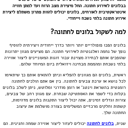
בבלונים
לאירוע
חתונה.
החל
מיצירת
מצב
הרוח
ועד
למתן
חוויה
אינטראקטיבית
לאורחים,
בלונים
יכולים
להוות
פתרון
משתלם
ליצירת
אירוע
חתונה
בלתי
נשכח
וייחודי.
למה לשקול בלונים לחתונה?
בלונים הפכו פופולריים יותר ויותר כדרך ייחודית ויצירתית להוסיף
נופך של גחמה ואלגנטיות לאירועי חתונה. הם מציעים מגוון יתרונות
שהופכים אותם לבחירה מצוינת עבור זוגות המעוניינים ליצור אווירה
בלתי נשכחת ומהממת מבחינה ויזואלית ביום המיוחד שלהם.
ראשית, בלונים הם מגוונים להפליא וניתן להתאים אותם כך שיתאימו
לכל נושא או ערכת צבעים לחתונה. בין אם אתם הולכים לחתונה
רומנטית בהשראת וינטג' או רומן מודרני ומלוטש, ניתן לשלב בלונים
בקלות כדי לשפר את האסתטיקה שבחרת. עם מגוון רחב של צבעים,
צורות וגדלים זמינים, אתה יכול ליצור התקנות בלונים מדהימות,
קשתות וחלקים מרכזיים המשלימים בצורה מושלמת את עיצוב
החתונה שלך.
שנית,
בלונים
לחתונה
יכולים לעזור ליצור אווירה שמחה וחגיגית. הם