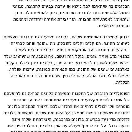
הבלונים כך שיתאימו לכל נושא או ערכת צבעים לחתונה. מגווני
פסטל אלגנטיים ועד לגוונים מתכתיים, ניתן להתאים בלונים כך
שיתאימו לאסתטיקה הרצויה, תוך יצירת אווירה ייחודית ומהממת
מבחינה ויזואלית.
בנוסף למשיכה האסתטית שלהם, בלונים מציעים גם יתרונות מעשיים
לעיצוב חתונה. הם קלים וקלים להובלה, מה שהופך אותם לבחירה
נוחה עבור חתונות יעד או מקומות בחוץ. בלונים יכולים לעמוד
בתנאי מזג אוויר שונים, כולל רוח וגשם, מה שמבטיח שהעיצוב שלך
יישאר שלם לאורך כל האירוע. יתרה מכך, בלונים ניתן לשלב בקלות
באלמנטים שונים של חתונה, כמו תפאורות תמונות, ערכות שולחן,
ואפילו כחלק מזר הכלה, להוסיף נופך של גחמה ושובבות לאווירה
הכללית.
הפופולריות הגוברת של התקנות ותפאורה בלונים הביאה גם להופעתם
של אמני בלונים מקצועיים ומעצבים המתמחים באירועי חתונות.
מומחים אלו יכולים להחיות את החזון שלכם וליצור התקנות בלונים
ייחודיות שישאירו רושם מתמשך על האורחים שלכם. מקשתות בלונים
גדולות מדי ועד נברשות בלונים מורכבות, היצירתיות שלהן אינה
יודעת גבול. על ידי שיתוף פעולה עם אמן בלונים, תוכלו להפוך את