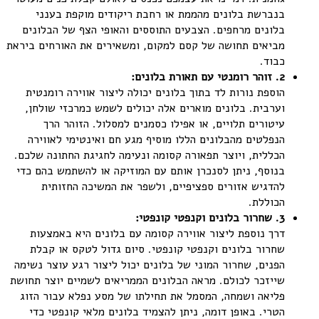
בנברשת בלונים מהממת או רחבת ריקודים מוקפת בענני
בלונים מרחפים. הצבעים התוססים והאופי הצף של הבלונים
מביאים תחושה של קסם למקום, ומשאירים את האורחים ביראת
כבוד.
2
.
זוהר
רומנטי
עם
תאורת
בלונים
:
הוספת נורות לד בתוך בלונים יכולה ליצור אווירה רומנטית
וערבית. בלונים מוארים אלה יכולים לשמש כמרכזי שולחן,
עיטורים תלויים, או אפילו כסמנים למסלול. הזוהר הרך
הנפלטים מהבלונים הללו מוסיף מגע חם ואינטימי לאווירה
הכללית, ויוצר תפאורה קסומה ונעימה לחגיגת החתונה שלכם.
בנוסף, ניתן לסנכרן אותם עם המוזיקה או להשתמש בהם כדי
להדגיש אזורים ספציפיים, ולשפר את המשיכה החזותית
הכוללת.
3
.
שחרור
בלונים
וקנפטי
קונפטי
:
דרך נוספת ליצור אווירה קסומה עם בלונים היא באמצעות
שחרור בלונים וקנפטי קונפטי. סיום גדול לטקס או קבלת
הפנים, שחרור המוני של בלונים יכול ליצור רגע עוצר נשימה
שייזכר לכולם. מראה הבלונים הממריאים לשמיים יוצר תחושת
פליאה ושמחה, המסמל את תחילתו של מסע נפלא עבור הזוג
הטרי. באופן דומה, ניתן להצמיד בלונים מלאי קונפטי כדי