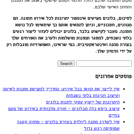
מקום החתונה שלכם לחלל חלומי וקסום שישקף באמת את הסגנון
והחזון האישי שלכם.
לסיכום,
בלונים
מציעים
אינספור
יתרונות
לכל
אירוע
חתונה.
הם
מגוונים,
חסכוניים,
וניתן
להתאים
אותם
כך
שיתאימו
לכל
נושא
חתונה.
מעבר
לקישוט
בלבד,
בלונים
יכולים
לעזור
ליצור
רגעים
בלתי
נשכחים,
למסגר
תמונות
מושלמות
ולערב
את
האורחים
שלך
בצורה
מהנה
ואינטראקטיבית.
כפי
שראינו,
האפשרויות
מוגבלות
רק
על
ידי
הדמיון
שלך.
פוסטים אחרונים
איך לייצר את הוואו בכל אירוע: המדריך למציאת מתנות לאישה
ועיצוב חגיגות בלתי נשכחות
היתרונות של ייעוץ עסקי לחנות בלונים
עיצוב כיסא כלה מבלונים – חוויה מלכותית באירוע של פעם
בחיים
איך לשדרג מתנה ליולדת בעזרת בלונים – מחווה קטנה
שמוסיפה רגש גדול