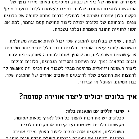
מעוררים תחושה של כיף ושובבות, ומוסיפים באופן מיידי נופך של
התרגשות לחגיגת החתונה שלכם. דמיינו לעצמכם ללכת במעבר מוקף
בקשת בלון עוצרת נשימה או להחליף נדרים מתחת לחופה של בלונים
צפים. נוכחותם של בלונים יכולה ליצור תחושת קסם וגחמה, לתת את
הטון לחוויית חתונה משמחת ובלתי נשכחת.
לבסוף, שימוש בבלונים לחתונה שלך יכול להיות אופציה משתלמת
בהשוואה לסוגי עיצוב אחרים. בלונים בדרך כלל זולים יותר מפרחים
או קישוטים משוכללים, מה שהופך אותם לבחירה אטרקטיבית עבור
זוגות בתקציב נמוך. עם העיצוב והסידור הנכונים, בלונים יכולים
ליצור השפעה ויזואלית מדהימה מבלי לשבור את הכיס. זה מאפשר לך
להקצות את התקציב שלך להיבטים חשובים אחרים של החתונה שלך,
כגון המקום, האוכל או הבידור.
איך בלונים יכולים ליצור אווירה קסומה?
שינוי
חללים
עם
התקנות
בלון
:
לבלונים יש את הכוח להפוך כל חלל לארץ פלאות קסומה.
מקשתות בלונים פשוטות ועד קירות או תקרות בלונים
משוכללים, מתקנים אלה יכולים ליצור באופן מיידי אווירה
גחמנית. דמיינו את עצמכם נכנסים לאולם קבלת פנים מעוטר