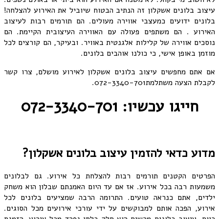
עיצוב בלונים אשקלון זה הנתיב הבטוח שיוביל את האירוע להצלחה!
בלונים ידועים כמעצבי אווירה מעולים. הם תורמים רבות לעיצוב
האירוע . הם משתפים פעולה עם האווירה העיצובית הקיימת. הם
נוסכים אווירה של קלילות אלגנטית באוויר. ובעיקר, הם קורצים לכל
מוזמן באופן אישי, כי כולנו אוהבים בלונים.
אם אתם מחפשים עיצוב בלונים אשקלון לאירוע מושלם, צרו קשר
לקבלת הצעה משתלמת072-3340-701.
חייגו עכשיו: 072-3340-701
מדוע כדאי להזמין עיצוב בלונים אשקלון?
הפרטים הקטנים תורמים רבות להצלחת כל אירוע. גם לבלונים
משמעות רבה בכל אירוע. אז אם עד היום האמנתם שבלון הוא משחק
ילדים, אתם כנראה טועים. התרומה הרבה שמציעים בלונים לכל
אירוע, הפכה אותם למבוקשים על ידי עורכי אירועים מכל הסוגים.
כיום, עיצוב בלונים מרשים הוא חלק בלתי נפרד מכל אירוע. הזמנת