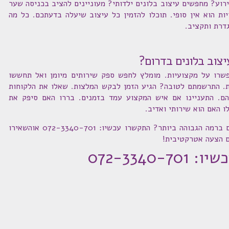
וע? מחפשים עיצוב בלונים ילדותי? מעוניינים להציב בכניסה שער
יות הוא אין סופי. תוכלו להזמין כל עיצוב שיעלה בדעתכם. כל מה
דרת ותקציב.
צוב בלונים בדרום?
שרו על מקצועיות. מומלץ לחפש ספק שירותים מיומן ואל תחששו
. התרשמתם לטובה? הגיע הזמן לבקש המלצות. שאלו את הלקוחות
ם. התעניינו אם איש המקצוע עמד בזמנים. בררו האם סיפק את
 האם הוא שירותי ואדיב.
מעוניינים להזמין עיצוב בלונים בדרום ברמה הגבוהה ביותר? התקשרו עכשיו: 072-3340-701 אוהשאירו
ם הצעה אטרקטיבית!
072-3340-70