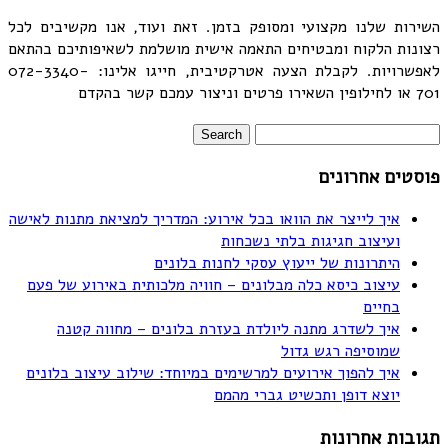
השירות שלנו מקצועי ומסופק בזמן. זאת ועוד, אנו מקשיבים לכל
רצונות הלקוח ומבטיחים התאמה אישית מושלמת לשאיפותיכם בהתאם
לאפשרויות. לקבלת הצעה אטרקטיבית, חייגו אלינו: 072-3340-
701 או לחילופין השאירו פרטים וניצור עמכם קשר בהקדם
פוסטים אחרונים
איך לייצר את הוואו בכל אירוע: המדריך למציאת מתנות לאישה
ועיצוב חגיגות בלתי נשכחות
היתרונות של ייעוץ עסקי לחנות בלונים
עיצוב כיסא כלה מבלונים – חוויה מלכותית באירוע של פעם
בחיים
איך לשדרג מתנה ליולדת בעזרת בלונים – מחווה קטנה
שמוסיפה רגש גדול
איך להפוך אירועים למרשימים במיוחד: שילוב עיצוב בלונים
יוצא דופן ותכשיט גברי מהמם
תגובות אחרונות