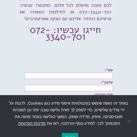
לכם מענה מושלם לכל חלום. התקשרו עכשיו:
072-3340-701 או לחילופין השאירו את
פרטיכם ונחזור אליכם עם הצעה אטרקטיבית!
חייגו עכשיו: 072-
3340-701
שם*:
טלפון*:
תוכן הפנייה:
באתר זה נעשה שימוש בטכנולוגיות איסוף מידע כגון Cookies, לרבות על
ידי צדדים שלישיים, כדי לספק לך חווית גלישה טובה יותר וכן למטרות
סטטיסטיקה, איפיון, מדידה ושיווק. המשך הגלישה באתר מהווה את
הסכמתך לכך. למידע נוסף והרחבה, ראו את
מדיניות הפרטיות
.