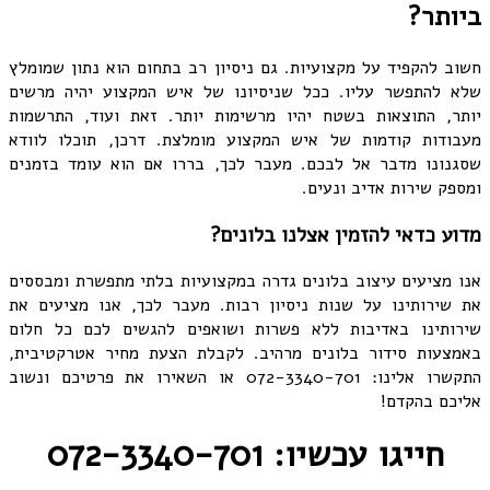
ביותר?
חשוב להקפיד על מקצועיות. גם ניסיון רב בתחום הוא נתון שמומלץ
שלא להתפשר עליו. ככל שניסיונו של איש המקצוע יהיה מרשים
יותר, התוצאות בשטח יהיו מרשימות יותר. זאת ועוד, התרשמות
מעבודות קודמות של איש המקצוע מומלצת. דרכן, תוכלו לוודא
שסגנונו מדבר אל לבכם. מעבר לכך, בררו אם הוא עומד בזמנים
ומספק שירות אדיב ונעים.
מדוע כדאי להזמין אצלנו בלונים?
אנו מציעים עיצוב בלונים גדרה במקצועיות בלתי מתפשרת ומבססים
את שירותינו על שנות ניסיון רבות. מעבר לכך, אנו מציעים את
שירותינו באדיבות ללא פשרות ושואפים להגשים לכם כל חלום
באמצעות סידור בלונים מרהיב. לקבלת הצעת מחיר אטרקטיבית,
התקשרו אלינו: 072-3340-701 או השאירו את פרטיכם ונשוב
אליכם בהקדם!
חייגו עכשיו: 072-3340-701