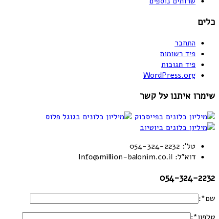
שרותים נוספים
כלים
התחבר
פיד רשומות
פיד תגובות
WordPress.org
שימרו איתנו על קשר
טל': 054-324-2232
דוא"ל: Info@million-balonim.co.il
054-324-2232
שם*:
טלפון*: