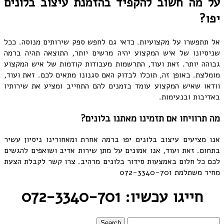
על מה חשוב להקפיד בהזמנת עיצוב בלונים
יפו?
אל תתפשרו על מקצועיות. כדאי גם לחפש ספק שירותים מנוסה. ככל
שניסיונו של איש המקצוע יהיה מרשים יותר, התוצאה תהיה ברמה
גבוהה יותר. זאת ועוד, התרשמות מעבודות קודמות של איש המקצוע
מומלצת. באופן זה, תוכלו לבדוק האם סגנונו מתאים לכם. זאת ועוד,
וודאו שאיש המקצוע עומד בזמנים להם התחייב ומציע את שירותיו
באדיבות ובנעימות.
מה תרוויחו אם תזמינו מאתנו בלונים?
אנו מציעים עיצוב בלונים יפו ברמה אחרת ומאחורינו ניסיון עשיר
בתחום. זאת ועוד, אנו אמונים על מתן שירות אדיב ושואפים להגשים
לכם כל חלום באמצעות סידור בלונים מרהיב. צרו קשר לקבלת הצעת
מחיר משתלמת 072-3340-701
חייגו עכשיו: 072-3340-701