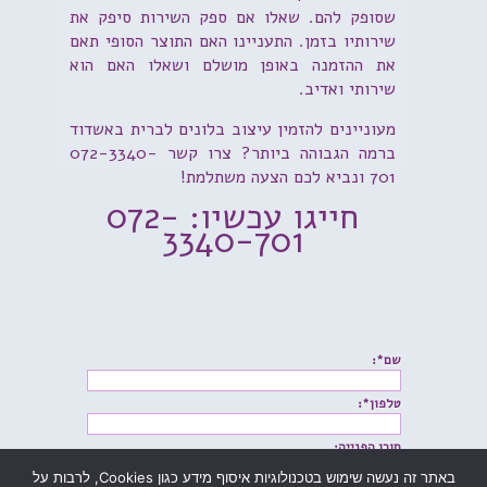
שסופק להם. שאלו אם ספק השירות סיפק את
שירותיו בזמן. התעניינו האם התוצר הסופי תאם
את ההזמנה באופן מושלם ושאלו האם הוא
שירותי ואדיב.
מעוניינים להזמין עיצוב בלונים לברית באשדוד
ברמה הגבוהה ביותר? צרו קשר 072-3340-
701 ונביא לכם הצעה משתלמת!
חייגו עכשיו: 072-
3340-701
שם*:
טלפון*:
תוכן הפנייה:
באתר זה נעשה שימוש בטכנולוגיות איסוף מידע כגון Cookies, לרבות על