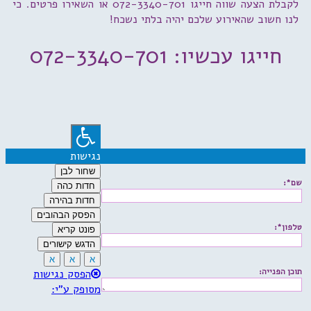
לקבלת הצעה שווה חייגו 072-3340-701 או השאירו פרטים. כי
לנו חשוב שהאירוע שלכם יהיה בלתי נשכח!
חייגו עכשיו: 072-3340-701
נגישות
שחור לבן
שם*:
חדות כהה
חדות בהירה
הפסק הבהובים
טלפון*:
פונט קריא
הדגש קישורים
א
א
א
תוכן הפנייה:
הפסק נגישות
מסופק ע"י: