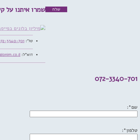
שמרו איתנו על ק
טל':
072-3340-701
דוא"ל:
alonim.co.il
072-3340-701
שם*:
טלפון*: