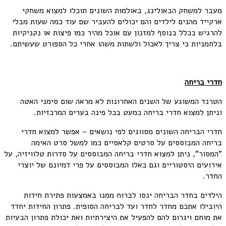
מעבר למשחק הבאולינג, באולמות השונים תוכלו למצוא משחקי
ארקייד מהנים לילדים והם יכולים להעביר שם עוד כמה שעות מבלי
להרגיש בכלל בנוסף למזנון עם אוכל מהיר כמו פיצות או נקניקיות
בלחמניות כי צריך לאכול ולשתות משהו אחרי כל הספורט שעשיתם.
חדרי בריחה
הטרנד המשוגע של השנים האחרונות לא מראה שום סימני האטה
וניתן למצוא חדרי בריחה כמעט בכל פינה בערים המרכזיות.
חדרי הבריחה השונים מסווגים לפי נושאים – אפשר למצוא חדרי
בריחה המבוססים על סרטים קלאסיים כמו למשל סרט האימה
"המסור", ניתן למצוא חדרי בריחה המבוססים על סדרות טלוויזיה, על
אירועים היסטוריים וגם כאלו המבוססים על פרי דמיונם של יוצרי
החדר.
הילדים בחדר הבריחה ינסו לברוח ממנו באמצעות פתירת חידות
היובילו אתכם מחדר לחדר ועד לבריחה הסופית. פתרון החידות יחדד
את מוחם ויגרום להם להפעיל את היצירתיות ואת יכולת פתרון הבעיות