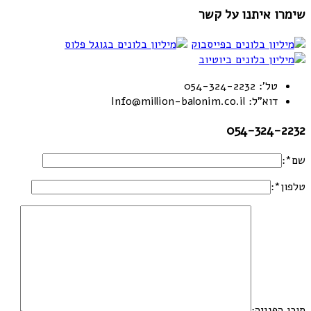
שימרו איתנו על קשר
טל': 054-324-2232
דוא"ל: Info@million-balonim.co.il
054-324-2232
שם*:
טלפון*:
תוכן הפנייה: