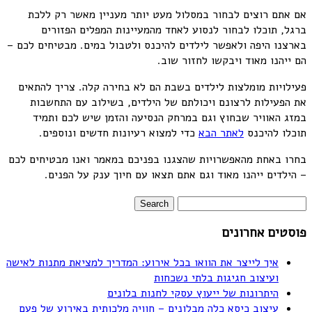
אם אתם רוצים לבחור במסלול מעט יותר מעניין מאשר רק ללכת
ברגל, תוכלו לבחור לנסוע לאחד מהמעיינות המפלים הפזורים
בארצנו היפה ולאפשר לילדים להיכנס ולטבול במים. מבטיחים לכם –
הם ייהנו מאוד ויבקשו לחזור שוב.
פעילויות מומלצות לילדים בשבת הם לא בחירה קלה. צריך להתאים
את הפעילות לרצונם ויכולתם של הילדים, בשילוב עם התחשבות
במזג האוויר שבחוץ וגם במרחק הנסיעה והזמן שיש לכם ותמיד
תוכלו להיכנס
לאתר הבא
כדי למצוא רעיונות חדשים ונוספים.
בחרו באחת מהאפשרויות שהצגנו בפניכם במאמר ואנו מבטיחים לכם
– הילדים ייהנו מאוד וגם אתם תצאו עם חיוך ענק על הפנים.
פוסטים אחרונים
איך לייצר את הוואו בכל אירוע: המדריך למציאת מתנות לאישה
ועיצוב חגיגות בלתי נשכחות
היתרונות של ייעוץ עסקי לחנות בלונים
עיצוב כיסא כלה מבלונים – חוויה מלכותית באירוע של פעם