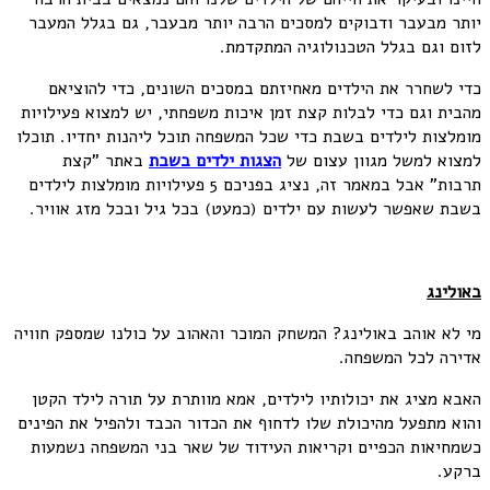
יותר מבעבר ודבוקים למסכים הרבה יותר מבעבר, גם בגלל המעבר
לזום וגם בגלל הטכנולוגיה המתקדמת.
כדי לשחרר את הילדים מאחיזתם במסכים השונים, כדי להוציאם
מהבית וגם כדי לבלות קצת זמן איכות משפחתי, יש למצוא פעילויות
מומלצות לילדים בשבת כדי שכל המשפחה תוכל ליהנות יחדיו. תוכלו
למצוא למשל מגוון עצום של
הצגות ילדים בשבת
באתר "קצת
תרבות" אבל במאמר זה, נציג בפניכם 5 פעילויות מומלצות לילדים
בשבת שאפשר לעשות עם ילדים (כמעט) בכל גיל ובכל מזג אוויר.
באולינג
מי לא אוהב באולינג? המשחק המוכר והאהוב על כולנו שמספק חוויה
אדירה לכל המשפחה.
האבא מציג את יכולותיו לילדים, אמא מוותרת על תורה לילד הקטן
והוא מתפעל מהיכולת שלו לדחוף את הכדור הכבד ולהפיל את הפינים
כשמחיאות הכפיים וקריאות העידוד של שאר בני המשפחה נשמעות
ברקע.