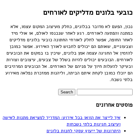
כובעי בלונים מדליקים לאורחים
נכון, הפעם לא מדובר בבלונים, כחלק מעיצוב המקום עצמו, אלא
כמתנה והפתעה לאורחים. רגע לאחר שנכנסו לאולם, או אולי מיד
לאחר החופה, אפשר לחלק לאורחי החתונה כובעי בלונים מדליקים
וצבעוניים, שאותם הם יכולים לחבוש לאורך האירוע. אפשר כמובן
להזמין אל החגיגה עצמה אמן בלונים, שיכין בו במקום את הכובעים
לאורחים. הכובעים יכולים להיות בשלל של צבעים, עיצובים וצורות
ובעיקר להעלות חיוך על פניהם של האורחים. אל הכובעים המרהיבים
הם יוכלו כמובן לקחת איתם הביתה, וליהנות ממזכרת נפלאה מאירוע
בלתי נשכח.
פוסטים אחרונים
איך לייצר את הוואו בכל אירוע: המדריך למציאת מתנות לאישה
ועיצוב חגיגות בלתי נשכחות
היתרונות של ייעוץ עסקי לחנות בלונים