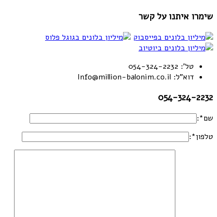
שימרו איתנו על קשר
טל': 054-324-2232
דוא"ל: Info@million-balonim.co.il
054-324-2232
שם*:
טלפון*: