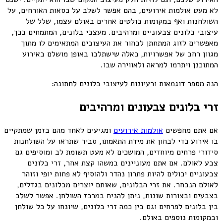
לא מעט אולמות אירועים, בהם אפשר לשלב על כסאות האורחים, על
השולחנות ואף במקומות בולטים אחרים באולם עצמו, שלל של
עיצובי בלונים צבעוניים ומרהיבים. מעצבי בלונים, המתמחים בכך,
מאפשרים לזוג המתחתן לבחור את העיצובים המתאימים לו מתוך
מגוון רחב של אפשרויות, כאלה שישתלבו באופן מושלם באירוע
המתוכנן ויתרמו למראה ולאווירה שבו.
הנה מספר דוגמאות ורעיונות לעיצובי בלונים לחתונה:
זרי בלונים צבעונים ומרהיבים
אם אתם מחפשים
אולמות אירועים
ומגיעים לאחד מהם בזמן שמתקיים
בו אירוע כדי לבחון את מידת התאמתו, סביר שתראו על השולחנות
סידורי פרחים מיוחדים, המושכים לא מעט תשומת לב ומוסיפים גם
צבע לאולם. אם אתם מעוניינים במשהו קצת אחר, זרי בלונים
צבעוניים יכולים להיות פתרון נהדר ולהוסיף לא פחות יופי וזוהר
לאולם הנבחר. את זרי הבלונים, שאותם יוצרים מבלונים בגדלים,
בצבעים ובצורות שונות, ניתן להניח במרכז השולחן. אפשר לשלב
בין בלונים לפרחים וגם בין כמה זרי בלונים, שיונחו על כל שולחן
ובמקומות נוספים באולם.