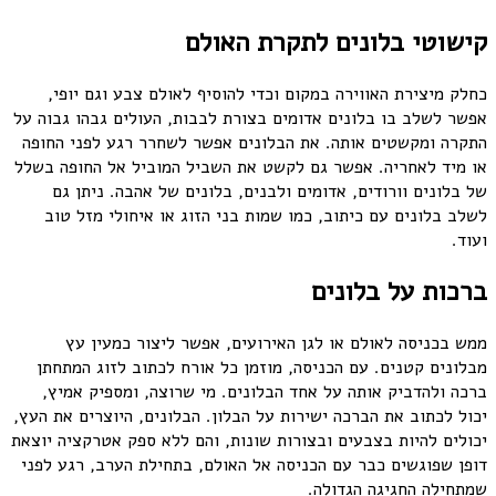
קישוטי בלונים לתקרת האולם
כחלק מיצירת האווירה במקום וכדי להוסיף לאולם צבע וגם יופי,
אפשר לשלב בו בלונים אדומים בצורת לבבות, העולים גבהו גבוה על
התקרה ומקשטים אותה. את הבלונים אפשר לשחרר רגע לפני החופה
או מיד לאחריה. אפשר גם לקשט את השביל המוביל אל החופה בשלל
של בלונים וורודים, אדומים ולבנים, בלונים של אהבה. ניתן גם
לשלב בלונים עם כיתוב, כמו שמות בני הזוג או איחולי מזל טוב
ועוד.
ברכות על בלונים
ממש בכניסה לאולם או לגן האירועים, אפשר ליצור כמעין עץ
מבלונים קטנים. עם הכניסה, מוזמן כל אורח לכתוב לזוג המתחתן
ברכה ולהדביק אותה על אחד הבלונים. מי שרוצה, ומספיק אמיץ,
יכול לכתוב את הברכה ישירות על הבלון. הבלונים, היוצרים את העץ,
יכולים להיות בצבעים ובצורות שונות, והם ללא ספק אטרקציה יוצאת
דופן שפוגשים כבר עם הכניסה אל האולם, בתחילת הערב, רגע לפני
שמתחילה החגיגה הגדולה.