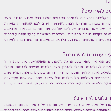
ם!
ים לאירועים?
ם בקלילות ונחשבים לבחירה הטבעית שלנו בכל אירוע חגיגי. שער
ולריות גוברת, תורמים רבות לאירוע. חשוב לכם שהאווירה באירוע
ירועים אשר מדברים אל ליבו של כל אחד ותיהנו מאווירה מדהימה.
ינים בקשת גוונים ססגונית. עובדה זו מאפשרת לבעל האירוע לבחור
צבעים השולטים באירוע. בלונים מתאימים תורמים רבות לאירוע
ועים עומדים לרשותכם?
ים הוא אין סופי. בכל הנוגע לעיצובים האפשריים, ניתן לתת דרור
וצבים לשולחנות. תוכלו להזמין שער בלונים מרשים לכניסה. תוכלו
מלים את האירוע. תוכלו להזמין דמויות בלונים גדולות ומרשימות.
 אלמנטים מעולמם של הילדים וכל עיצוב אחר. אם אתם מקדישים
 שער בלונים לאירועים ללא הגבלה. במידה ולא, חפשו שער בלונים
 בלונים לאירועים?
ו על מקצועיות. זאת ועוד, אל תוותרו על ניסיון בתחום. וכמובן,
באספקת שירות לאירוע עלול להזיק לאווירה באופן ניכר. כדי לבחור