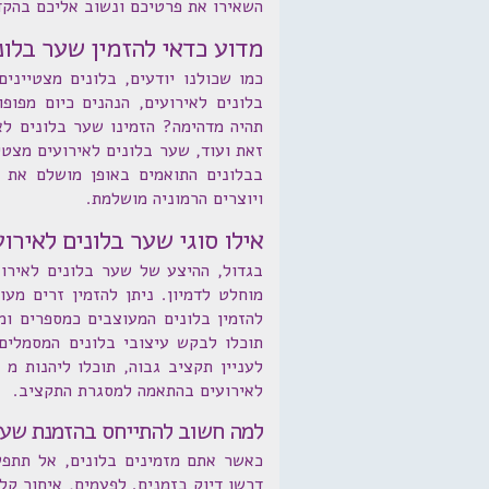
השאירו את פרטיכם ונשוב אליכם בהקד
מדוע כדאי להזמין שער בלונ
כמו שכולנו יודעים, בלונים מצטייני
בלונים לאירועים, הנהנים כיום מפופ
תהיה מדהימה? הזמינו שער בלונים לא
זאת ועוד, שער בלונים לאירועים מצטי
בבלונים התואמים באופן מושלם את ה
ויוצרים הרמוניה מושלמת.
אילו סוגי שער בלונים לאיר
בגדול, ההיצע של שער בלונים לאירוע
מוחלט לדמיון. ניתן להזמין זרים מע
להזמין בלונים המעוצבים כמספרים ומס
תוכלו לבקש עיצובי בלונים המסמלים
לעניין תקציב גבוה, תוכלו ליהנות מ
לאירועים בהתאמה למסגרת התקציב.
למה חשוב להתייחס בהזמנת שער
כאשר אתם מזמינים בלונים, אל תתפשר
דרשו דיוק בזמנים. לפעמים, איחור קל 